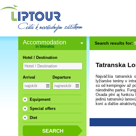
Accommodation
Search results for:
in Slovakia
Hotel / Destination
Tatranska L
Najväčšia tatranská 
Arrival
Departure
lyžiarske terény v in
sú od kempingov až po
národného parku. Fungu
Osada plní aj funkciu
jedinú tatranskú lanovú
Equipment
koní a ďalšie atraktivi
Special offers
Diet