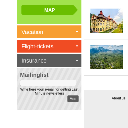
Vacation
Flight-tickets
Insurance
Mailinglist
Write here your e-mail for getting Last
Minute newsletters
About us