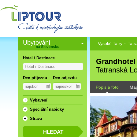
Ubytování
Vysoké Tatry
Tatr
na Slovensku
Hotel / Destinace
Grandhotel 
Tatranská L
Den příjezdu
Den odjezdu
Popis a foto
Ma
Vybavení
Speciální nabídky
Strava