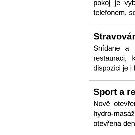
pokoj je vy
telefonem, s
Stravová
Snídane a 
restauraci,
dispozici je 
Sport a r
Nově otevřen
hydro-masá
otevřena den