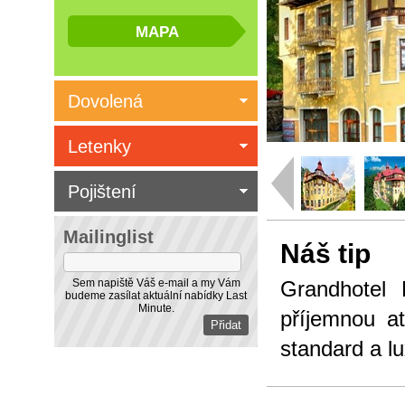
Dovolená
Letenky
Pojištení
Mailinglist
Náš tip
Sem napiště Váš e-mail a my Vám
Grandhotel 
budeme zasílat aktuální nabídky Last
Minute.
příjemnou a
standard a lu