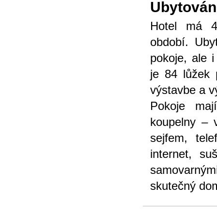
Ubytován
Hotel má 4
období. Uby
pokoje, ale 
je 84 lůžek 
výstavbe a vý
Pokoje maj
koupelny – 
sejfem, tele
internet, s
samovarnými 
skutečný do