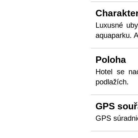
Charakter
Luxusné uby
aquaparku. A
Poloha
Hotel se na
podlažích.
GPS souř
GPS súradnic