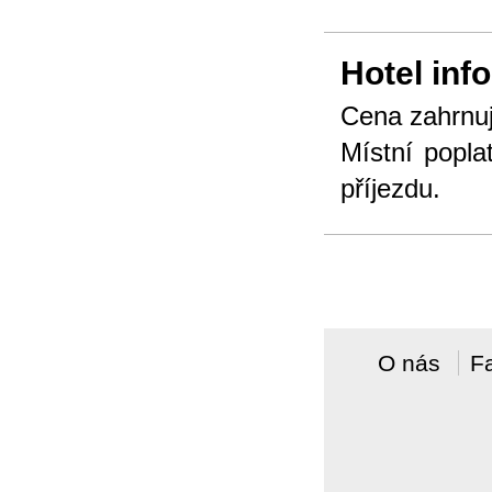
Hotel inf
Cena zahrnuj
Místní popla
příjezdu.
O nás
F