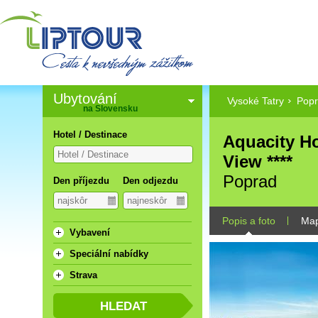
Ubytování
Vysoké Tatry
Pop
na Slovensku
Hotel / Destinace
Aquacity H
View ****
Poprad
Den příjezdu
Den odjezdu
Popis a foto
Ma
Vybavení
Speciální nabídky
Strava