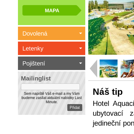
Dovolená
Letenky
Pojištení
Mailinglist
Náš tip
Sem napiště Váš e-mail a my Vám
budeme zasílat aktuální nabídky Last
Hotel Aquac
Minute.
ubytovací z
jedineční pon