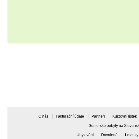
Mám zájem o zasílání aktuálních nabídek emailem
Souhlasím se
všeobecnými podmínkami
O nás
Fakturační údaje
Partneři
Kurzovní lístek
Seniorské pobyty na Slovens
Ubytování
Dovolená
Letenk