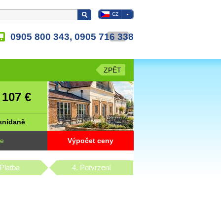
CZ
0905 800 343, 0905 716 338
ZPĚT
107 €
d
snídaně
ne
Výpočet ceny
 Platba
4. Potvrzení