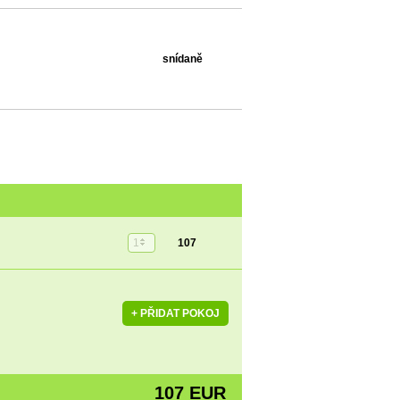
snídaně
1
107
107 EUR