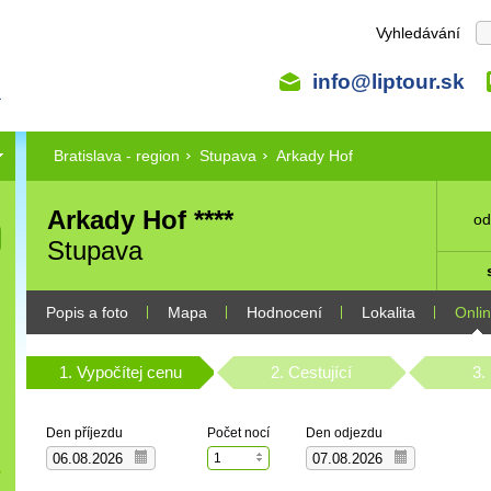
Vyhledávání
info@liptour.sk
Bratislava - region
Stupava
Arkady Hof
Arkady Hof ****
o
Stupava
Popis a foto
Mapa
Hodnocení
Lokalita
Onli
1. Vypočítej cenu
2. Cestující
3.
Den příjezdu
Počet nocí
Den odjezdu
1