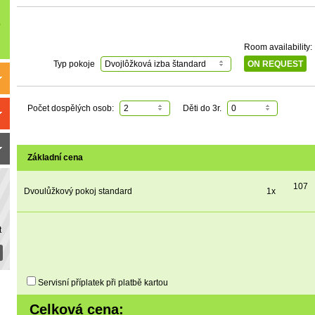
Room availability:
Typ pokoje
Dvojlôžková izba štandard
ON REQUEST
Počet dospělých osob:
2
Děti do 3r.
0
Základní cena
107
Dvoulůžkový pokoj standard
1x
t
Servisní příplatek při platbě kartou
Celková cena: