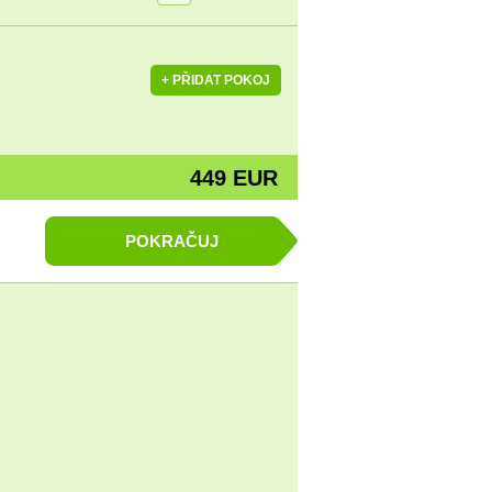
449 EUR
POKRAČUJ
Příjmení *
:
/
Telefon *
: