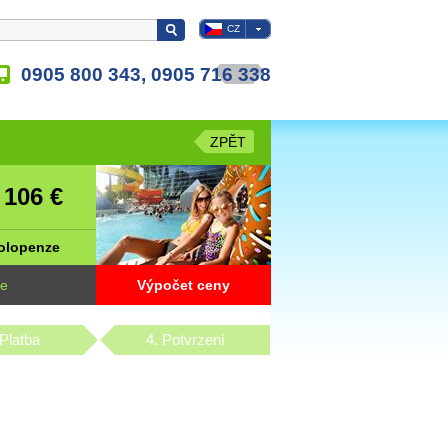
CZ
0905 800 343, 0905 716 338
ZPĚT
106 €
d
olopenze
ne
Výpočet ceny
 Platba
4. Potvrzení