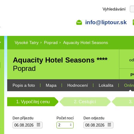
Vyhledávání
info@liptour.sk
Vysoké Tatry
Poprad
Aquacity Hotel Seasons
Aquacity Hotel Seasons ****
o
Poprad
p
Popis a foto
Mapa
Hodnocení
Lokalita
Onli
1. Vypočítej cenu
2. Cestující
3.
Den příjezdu
Počet nocí
Den odjezdu
2