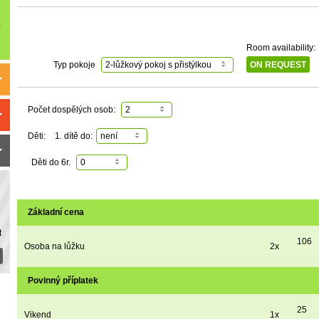
Room availability:
Typ pokoje
2-lůžkový pokoj s přistýlkou
ON REQUEST
Počet dospělých osob:
2
Děti:
1. dítě do:
není
Děti do 6r.
0
Základní cena
t
106
Osoba na lůžku
2x
Povinný příplatek
25
Vikend
1x