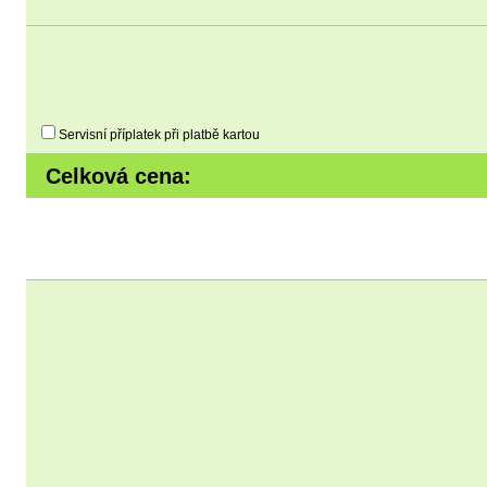
Servisní příplatek při platbě kartou
Celková cena:
Kontaktní osoba
Jméno *
:
Prostřední jméno
:
Ulice
Město
/ PSČ
:
Státní příslušnost
:
E-mail *
: