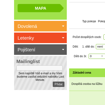
Typ pokoje
Pokoj
Dovolená
Letenky
Počet dospělých osob:
Děti:
1. dítě do:
není
Pojištení
Děti do 3r.
0
Mailinglist
Základní cena
Sem napiště Váš e-mail a my Vám
budeme zasílat aktuální nabídky Last
Minute.
Dospělá osoba na lůžku