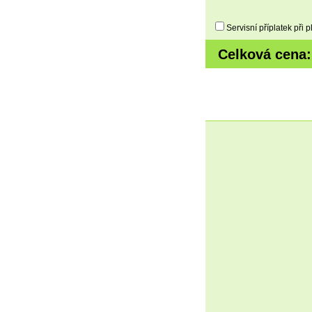
Servisní příplatek při 
Celková cena:
Kontaktn
Jméno *
:
Ulice
Státní příslušnost
:
Česká republika
Poznámka
:
/ Fakturační 