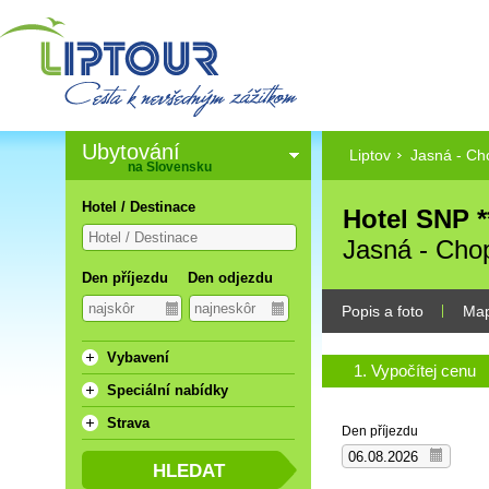
Ubytování
Liptov
Jasná - Ch
na Slovensku
Hotel / Destinace
Hotel SNP *
Jasná - Cho
Den příjezdu
Den odjezdu
Popis a foto
Ma
Vybavení
1. Vypočítej cenu
Speciální nabídky
Strava
Den příjezdu