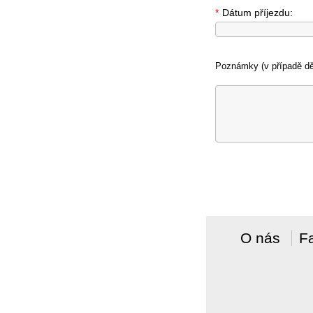
*
Dátum příjezdu:
Poznámky (v případě dět
O nás
F