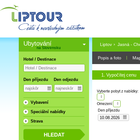
Ubytování
Liptov
Jasná - Ch
na Slovensku
Popis a foto
Ma
Hotel / Destinace
1. Vypočítej cenu
Den příjezdu
Den odjezdu
Vyberte pobyt z nabídky:
Vybavení
Omezení
Den příjezdu
Speciální nabídky
Strava