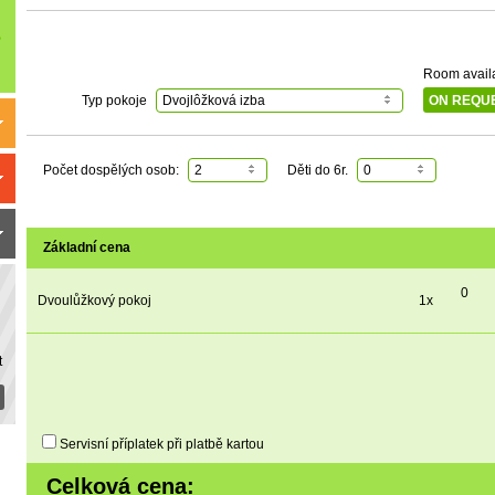
Room availab
Typ pokoje
Dvojlôžková izba
ON REQU
Počet dospělých osob:
2
Děti do 6r.
0
Základní cena
0
Dvoulůžkový pokoj
1x
t
Servisní příplatek při platbě kartou
Celková cena: