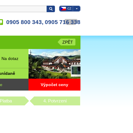
CZ
0905 800 343, 0905 716 338
ZPĚT
 Na dotaz
snídaně
ne
Výpočet ceny
 Platba
4. Potvrzení