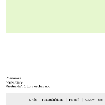
Mám zájem o zasílání aktuálních nabídek emailem
Souhlasím se
všeobecnými podmínkami
Poznámka
PRÍPLATKY:
Miestna daň: 1 Eur / osoba / noc
O nás
Fakturační údaje
Partneři
Kurzovní lístek