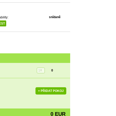
snídaně
ility:
EST
1
0
0 EUR