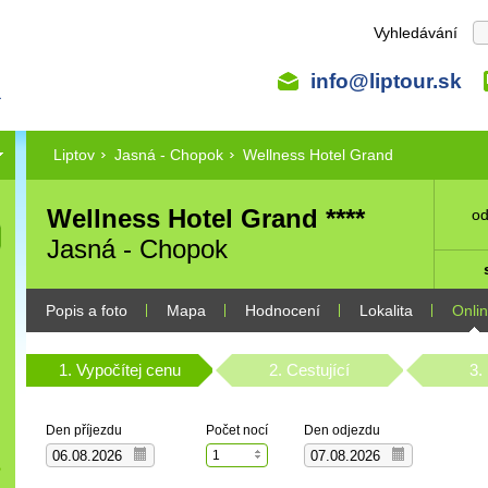
Vyhledávání
info@liptour.sk
Liptov
Jasná - Chopok
Wellness Hotel Grand
Wellness Hotel Grand ****
od
Jasná - Chopok
Popis a foto
Mapa
Hodnocení
Lokalita
Onli
1. Vypočítej cenu
2. Cestující
3.
Den příjezdu
Počet nocí
Den odjezdu
1