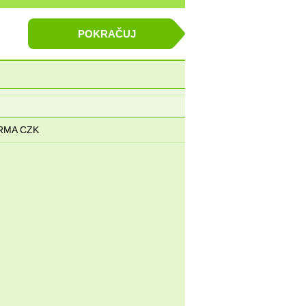
POKRAČUJ
Příjmení *
:
RMA CZK
/
Telefon *
: