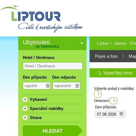
Ubytování
Liptov
Jasná - Ch
na Slovensku
Popis a foto
Ma
Hotel / Destinace
1. Vypočítej cenu
Den příjezdu
Den odjezdu
Vyberte pobyt z nabídky:
Vybavení
Omezení
Den příjezdu
Speciální nabídky
Strava