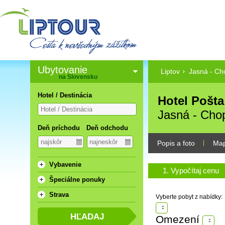
Ubytovanie
Liptov
Jasná - Ch
na Slovensku
Hotel / Destinácia
Hotel Pošta 
Jasná - Cho
Deň príchodu
Deň odchodu
Popis a foto
Ma
Vybavenie
1. Vypočítaj cenu
Špeciálne ponuky
Strava
Vyberte pobyt z nabídky:
Omezení