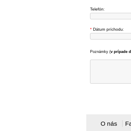
Telefón:
*
Dátum príchodu:
Poznámky (
v prípade d
O nás
F